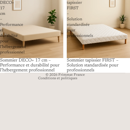
DECO+
tapissier
17
FIRST
cm
–
–
Solution
Performance
standardisée
et
pour
durabilité
professionnels
pour
l’hébergement
professionnel
Sommier DECO+ 17 cm –
Sommier tapissier FIRST –
Performance et durabilité pour
Solution standardisée pour
Politique de confidentialité
l’hébergement professionnel
professionnels
© 2026
Frimmat France
Conditions et politiques