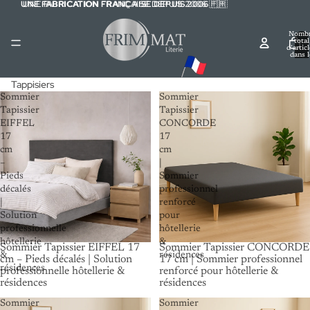
UNE FABRICATION FRANÇAISE DEPUIS 2006
UNE FABRICATION FRANÇAISE DEPUIS 2006 🇫🇷
🇫🇷
Nomb
total
d’artic
dans l
panier:
Tappisiers
Sommier
Sommier
Tapissier
Tapissier
EIFFEL
CONCORDE
17
17
cm
cm
–
|
Pieds
Sommier
décalés
professionnel
|
renforcé
Solution
pour
professionnelle
hôtellerie
hôtellerie
&
Sommier Tapissier EIFFEL 17
Sommier Tapissier CONCORDE
&
résidences
cm – Pieds décalés | Solution
17 cm | Sommier professionnel
résidences
professionnelle hôtellerie &
renforcé pour hôtellerie &
résidences
résidences
Sommier
Sommier